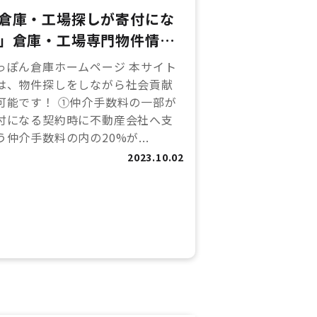
倉庫・工場探しが寄付にな
」倉庫・工場専門物件情報
イト【にっぽん倉庫】をリ
っぽん倉庫ホームページ 本サイト
ースしました！
は、物件探しをしながら社会貢献
可能です！ ①仲介手数料の一部が
付になる契約時に不動産会社へ支
う仲介手数料の内の20%が...
2023.10.02