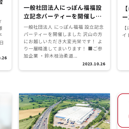
会
一般社団法人にっぽん福福設
【
立記念パーティーを開催しま
ー
ィ
した！
さ
一般社団法人 にっぽん福福 設立記念
【
様
パーティーを開催しました 沢山の方
イ
子
にお越しいただき大変光栄です！ よ
日
り一層精進してまいります！ ■ご参
加企業 ・鈴木桂治柔道...
.26
2023.10.26