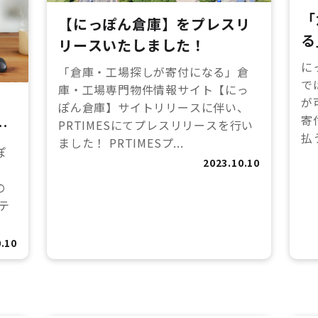
「
【にっぽん倉庫】をプレスリ
る
リースいたしました！
サ
に
「倉庫・工場探しが寄付になる」倉
リ
で
庫・工場専門物件情報サイト【にっ
が
ぽん倉庫】サイトリリースに伴い、
寄
れ
PRTIMESにてプレスリリースを行い
払
ました！ PRTIMESプ...
ぽ
2023.10.10
の
テ
.10