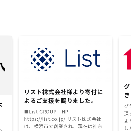
グ
リスト株式会社様より寄付に
き
よるご支援を賜りました。
よ
グ
■List GROUP HP
頂
https://list.co.jp/ リスト株式会社
よ
は、横浜市で創業され、現在は神奈
し